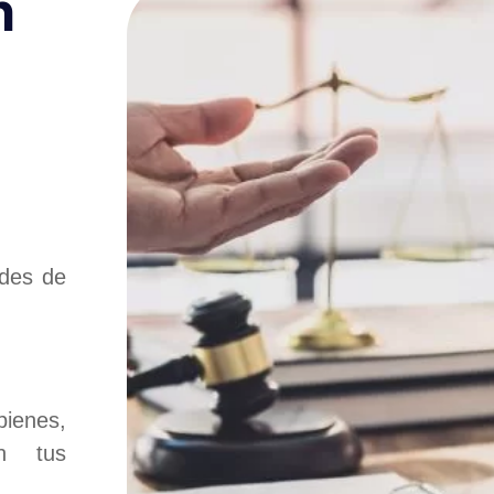
n
ades de
ienes,
n tus