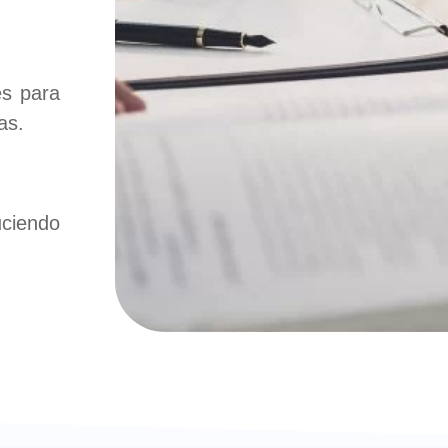
es para
as.
uciendo